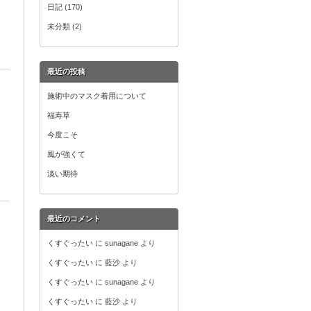
日記
(170)
未分類
(2)
最近の投稿
施術中のマスク着用について
福寿草
今度こそ
風が強くて
淡い期待
最近のコメント
くすぐったい
に
sunagane
より
くすぐったい
に
藍沙
より
くすぐったい
に
sunagane
より
くすぐったい
に
藍沙
より