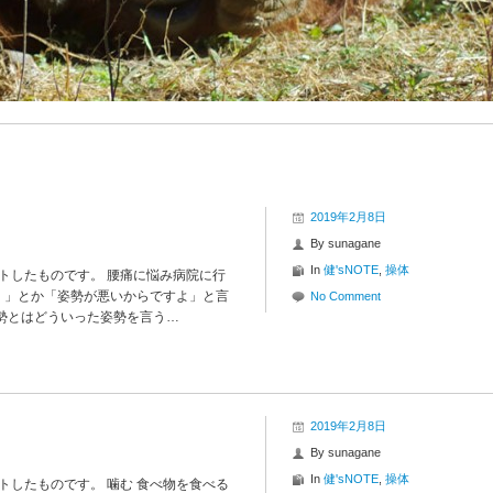
2019年2月8日
By
sunagane
In
健'sNOTE
,
操体
イトしたものです。 腰痛に悩み病院に行
。」とか「姿勢が悪いからですよ」と言
No Comment
勢とはどういった姿勢を言う…
2019年2月8日
By
sunagane
In
健'sNOTE
,
操体
イトしたものです。 噛む 食べ物を食べる