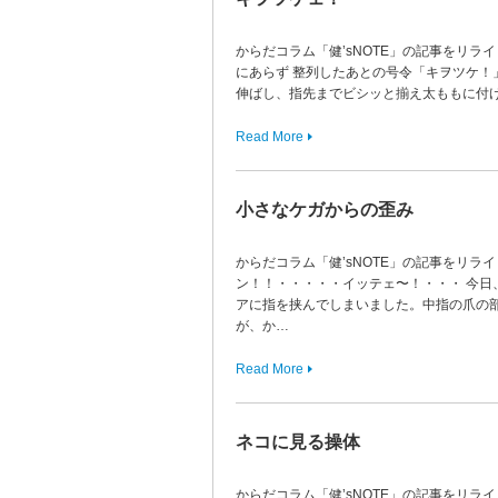
からだコラム「健’sNOTE」の記事をリラ
にあらず 整列したあとの号令「キヲツケ！
伸ばし、指先までビシッと揃え太ももに付
Read More
小さなケガからの歪み
からだコラム「健’sNOTE」の記事をリラ
ン！！・・・・・イッテェ〜！・・・ 今日
アに指を挟んでしまいました。中指の爪の
が、か…
Read More
ネコに見る操体
からだコラム「健’sNOTE」の記事をリラ