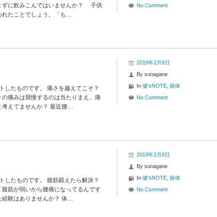
まずに飲みこんではいませんか？ 子供
No Comment
われたことでしょう。「も…
2019年2月8日
By
sunagane
In
健'sNOTE
,
操体
イトしたものです。 痛さを越えてこそ？
々の痛みは我慢するのは当たりまえ。痛
No Comment
考えてませんか？ 最近腰…
2019年2月8日
By
sunagane
In
健'sNOTE
,
操体
イトしたものです。 腹筋鍛えたら解決？
「腹筋が弱いから腰痛になってるんです
No Comment
経験はありませんか？ 体…