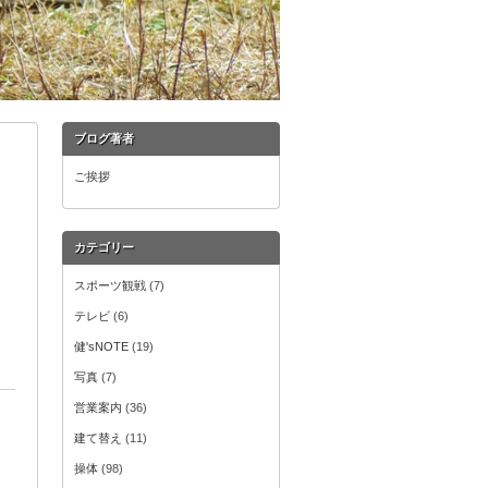
ブログ著者
ご挨拶
カテゴリー
スポーツ観戦
(7)
テレビ
(6)
健'sNOTE
(19)
写真
(7)
営業案内
(36)
建て替え
(11)
操体
(98)