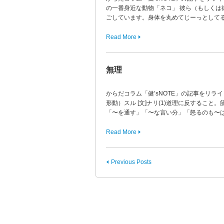
の一番身近な動物「ネコ」 彼ら（もしくは
ごしています。身体を丸めてじーっとしてる
Read More
無理
からだコラム「健’sNOTE」の記事をリライ
形動）スル [文]ナリ(1)道理に反するこ
「〜を通す」「〜な言い分」「怒るのも〜
Read More
Previous Posts