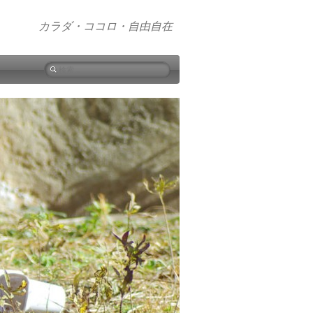
カラダ・ココロ・自由自在
検
索: