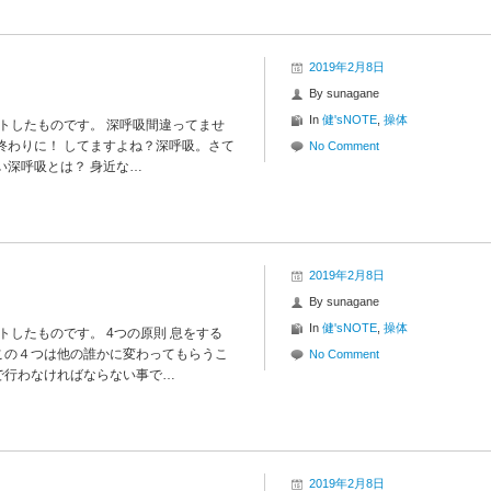
2019年2月8日
By
sunagane
In
健'sNOTE
,
操体
イトしたものです。 深呼吸間違ってませ
終わりに！ してますよね？深呼吸。さて
No Comment
い深呼吸とは？ 身近な…
2019年2月8日
By
sunagane
In
健'sNOTE
,
操体
トしたものです。 4つの原則 息をする
この４つは他の誰かに変わってもらうこ
No Comment
で行わなければならない事で…
2019年2月8日