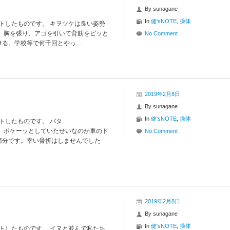
By
sunagane
In
健'sNOTE
,
操体
イトしたものです。 キヲツケは良い姿勢
」胸を張り、アゴを引いて背筋をピッと
No Comment
ける。学校等で何千回とやっ…
2019年2月8日
By
sunagane
In
健'sNOTE
,
操体
イトしたものです。 バタ
、ボケーッとしていたせいなのか車のド
No Comment
部分です。幸い骨折はしませんでした
2019年2月8日
By
sunagane
In
健'sNOTE
,
操体
イトしたものです。 イヌと並んで私たち