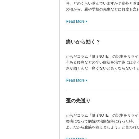
時、どのくらい噛んでいますか？意外と噛
の頃から、親や学校の先生などに何度も言
Read More
痛いから効く？
からだコラム「健’sNOTE」の記事をリラ
今ある腰痛などの辛い症状を治す為には少
さが効くんだ！痛くないと良くならない！と
Read More
歪の先送り
からだコラム「健’sNOTE」の記事をリラ
腰痛になって病院や治療院等に行った時、
よ、だから腹筋を鍛えましょう」と言われた