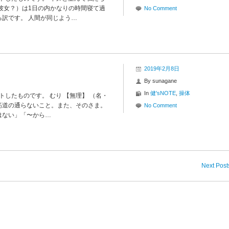
彼女？）は1日の内かなりの時間寝て過
No Comment
訳です。 人間が同じよう…
2019年2月8日
By
sunagane
In
健'sNOTE
,
操体
トしたものです。 むり 【無理】 （名・
と。筋道の通らないこと。また、そのさま。
No Comment
はない」「〜から…
Next Post