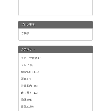
ブログ著者
ご挨拶
カテゴリー
スポーツ観戦
(7)
テレビ
(6)
健'sNOTE
(19)
写真
(7)
営業案内
(36)
建て替え
(11)
操体
(98)
日記
(170)