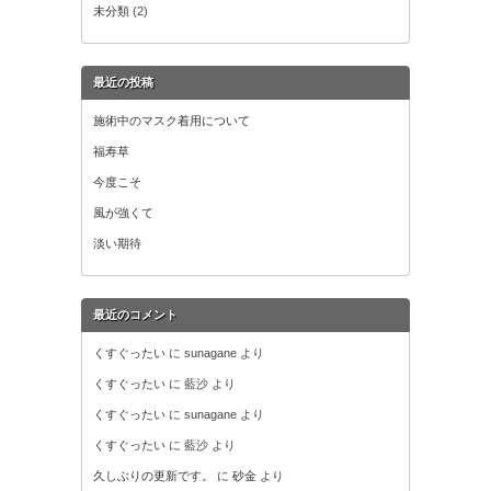
未分類
(2)
最近の投稿
施術中のマスク着用について
福寿草
今度こそ
風が強くて
淡い期待
最近のコメント
くすぐったい
に
sunagane
より
くすぐったい
に
藍沙
より
くすぐったい
に
sunagane
より
くすぐったい
に
藍沙
より
久しぶりの更新です。
に
砂金
より