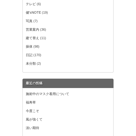
テレビ
(6)
健'sNOTE
(19)
写真
(7)
営業案内
(36)
建て替え
(11)
操体
(98)
日記
(170)
未分類
(2)
最近の投稿
施術中のマスク着用について
福寿草
今度こそ
風が強くて
淡い期待