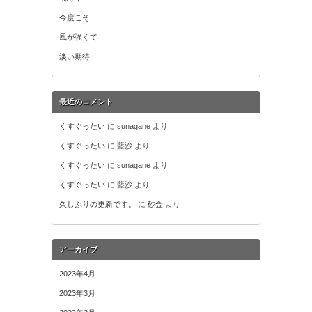
今度こそ
風が強くて
淡い期待
最近のコメント
くすぐったい
に
sunagane
より
くすぐったい
に
藍沙
より
くすぐったい
に
sunagane
より
くすぐったい
に
藍沙
より
久しぶりの更新です。
に
砂金
より
アーカイブ
2023年4月
2023年3月