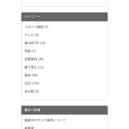
カテゴリー
スポーツ観戦
(7)
テレビ
(6)
健'sNOTE
(19)
写真
(7)
営業案内
(36)
建て替え
(11)
操体
(98)
日記
(170)
未分類
(2)
最近の投稿
施術中のマスク着用について
福寿草