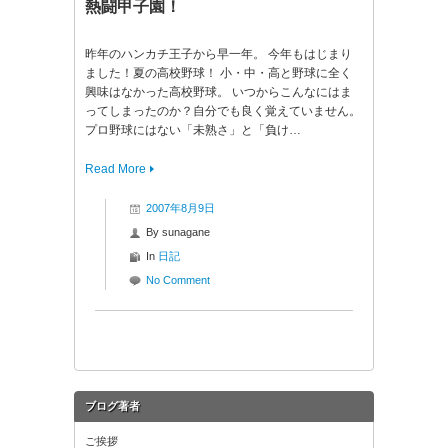
熱闘甲子園！
昨年のハンカチ王子から早一年。 今年もはじまり
ました！夏の高校野球！ 小・中・高と野球に全く
興味はなかった高校野球。 いつからこんなにはま
ってしまったのか？自分でも良く覚えていません。
プロ野球にはない「未熟さ」と「負け…
Read More
2007年8月9日
By
sunagane
In
日記
No Comment
ブログ著者
ご挨拶