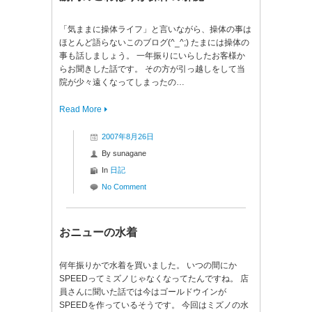
「気ままに操体ライフ」と言いながら、操体の事は
ほとんど語らないこのブログ(^_^;) たまには操体の
事も話しましょう。 一年振りにいらしたお客様か
らお聞きした話です。 その方が引っ越しをして当
院が少々遠くなってしまったの…
Read More
2007年8月26日
By
sunagane
In
日記
No Comment
おニューの水着
何年振りかで水着を買いました。 いつの間にか
SPEEDってミズノじゃなくなってたんですね。 店
員さんに聞いた話では今はゴールドウインが
SPEEDを作っているそうです。 今回はミズノの水