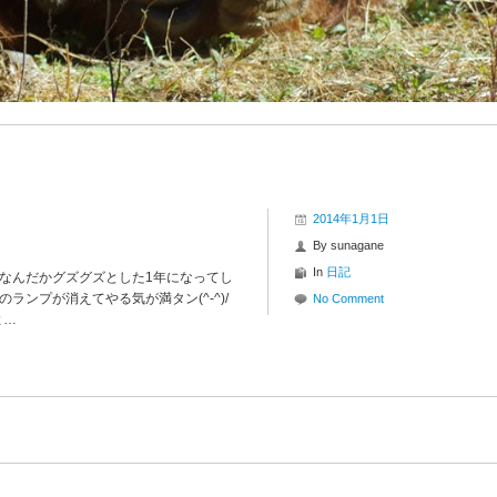
2014年1月1日
By
sunagane
In
日記
はなんだかグズグズとした1年になってし
のランプが消えてやる気が満タン(^-^)/
No Comment
よ…