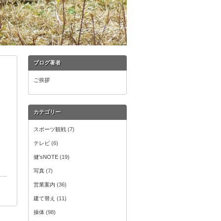
ブログ著者
ご挨拶
カテゴリー
スポーツ観戦
(7)
テレビ
(6)
健'sNOTE
(19)
写真
(7)
営業案内
(36)
建て替え
(11)
操体
(98)