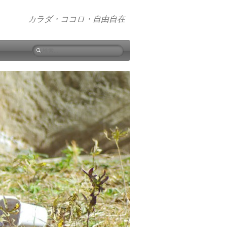
カラダ・ココロ・自由自在
検
索: