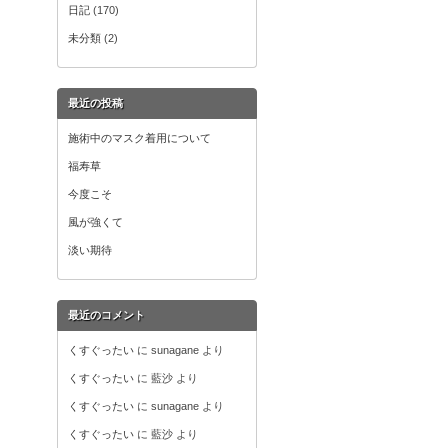
日記
(170)
未分類
(2)
最近の投稿
施術中のマスク着用について
福寿草
今度こそ
風が強くて
淡い期待
最近のコメント
くすぐったい
に
sunagane
より
くすぐったい
に
藍沙
より
くすぐったい
に
sunagane
より
くすぐったい
に
藍沙
より