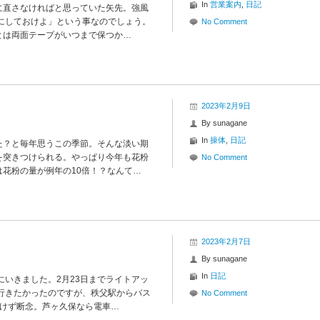
In
営業案内
,
日記
に直さなければと思っていた矢先。強風
にしておけよ」という事なのでしょう。
No Comment
とは両面テープがいつまで保つか…
2023年2月9日
By
sunagane
In
操体
,
日記
た？と毎年思うこの季節。そんな淡い期
を突きつけられる。やっぱり今年も花粉
No Comment
花粉の量が例年の10倍！？なんて…
2023年2月7日
By
sunagane
In
日記
にいきました。2月23日までライトアッ
行きたかったのですが、秩父駅からバス
No Comment
行けず断念。芦ヶ久保なら電車…