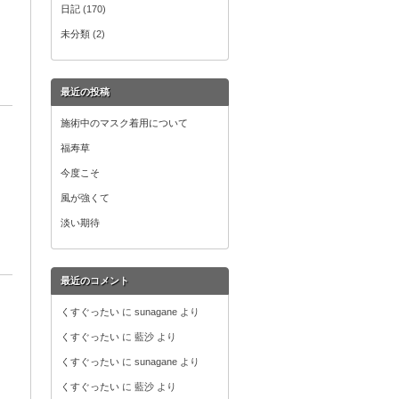
日記
(170)
未分類
(2)
最近の投稿
施術中のマスク着用について
福寿草
今度こそ
風が強くて
淡い期待
最近のコメント
くすぐったい
に
sunagane
より
くすぐったい
に
藍沙
より
くすぐったい
に
sunagane
より
くすぐったい
に
藍沙
より