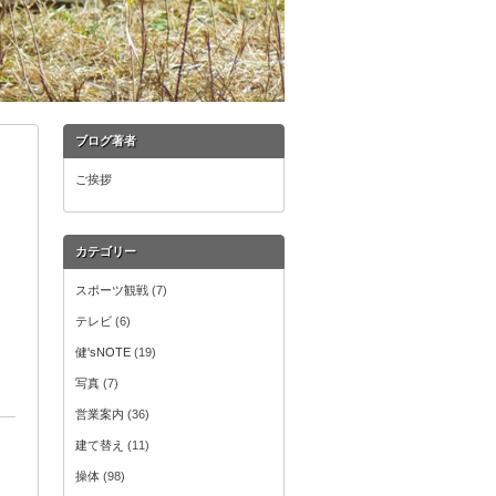
ブログ著者
ご挨拶
カテゴリー
スポーツ観戦
(7)
テレビ
(6)
健'sNOTE
(19)
写真
(7)
営業案内
(36)
建て替え
(11)
操体
(98)