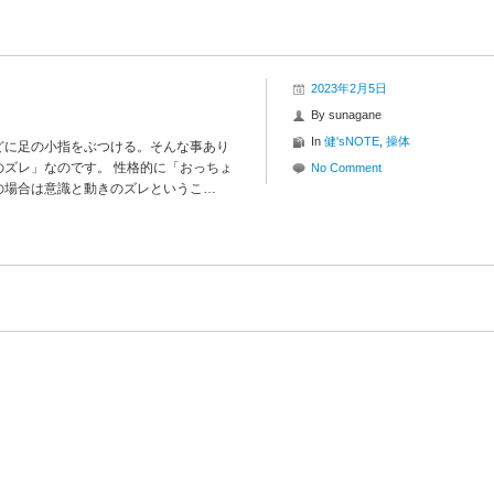
2023年2月5日
By
sunagane
In
健'sNOTE
,
操体
どに足の小指をぶつける。そんな事あり
ズレ」なのです。 性格的に「おっちょ
No Comment
の場合は意識と動きのズレというこ…