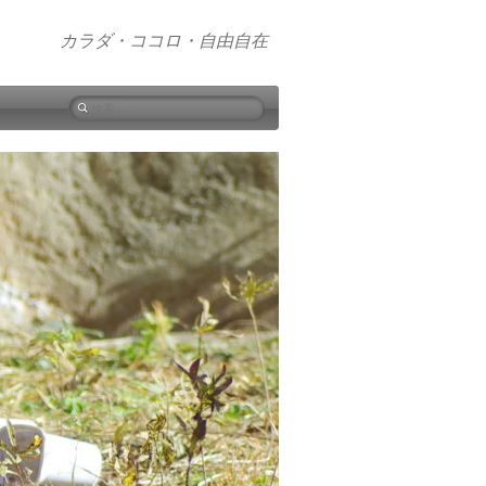
カラダ・ココロ・自由自在
検
索: