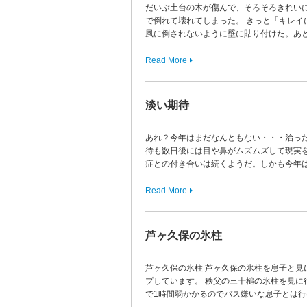
だいぶ土台の木が傷んで、そろそろきれい
で倒れて壊れてしまった。 きっと「キレイ
風に倒されないように壁に貼り付けた。あ
Read More
淡い期待
あれ？今年はまだなんともない・・・治っ
待も数日後には目や鼻がムズムズして現実
症との付き合いは続くようだ。しかも今年は
Read More
芦ヶ久保の氷柱
芦ヶ久保の氷柱 芦ヶ久保の氷柱を息子と見
プしています。 秩父の三十槌の氷柱を見に
で1時間弱かかるのでバス嫌いな息子とは