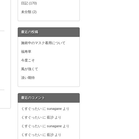
日記
(170)
未分類
(2)
最近の投稿
施術中のマスク着用について
福寿草
今度こそ
風が強くて
淡い期待
最近のコメント
くすぐったい
に
sunagane
より
くすぐったい
に
藍沙
より
くすぐったい
に
sunagane
より
くすぐったい
に
藍沙
より