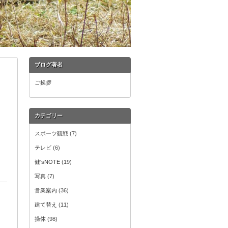
ブログ著者
ご挨拶
カテゴリー
スポーツ観戦
(7)
テレビ
(6)
健'sNOTE
(19)
写真
(7)
営業案内
(36)
建て替え
(11)
操体
(98)