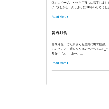
体」のページ。 やっと手直しに着手しまし
(^_^;) しかし、久しぶりにHPをいじろう
Read More
皆既月食
皆既月食。 ご近所さんも道路に出て観察
るの？」 と、通りがかりのオバちゃん(^_^;
月食(^_^;)」 「あ〜、…
Read More