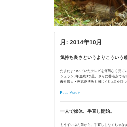
月:
2014年10月
気持ち良さというよりこういう
たまたまついていたテレビを何気なく見てい
シュラン3年連続3つ星、さらに香港点でも
寿司職人・吉武正博氏を同じく3つ星を持
Read More
一人で操体、手直し開始。
もうずいぶん前から、手直ししなくちゃな