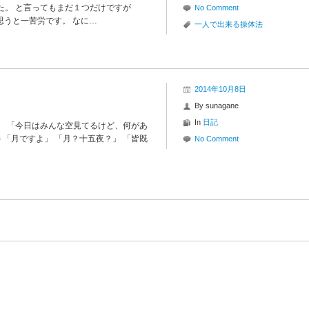
た。 と言ってもまだ１つだけですが
No Comment
と思うと一苦労です。 なに…
一人で出来る操体法
2014年10月8日
By
sunagane
In
日記
。 「今日はみんな空見てるけど、何があ
) 「月ですよ」 「月？十五夜？」 「皆既
No Comment