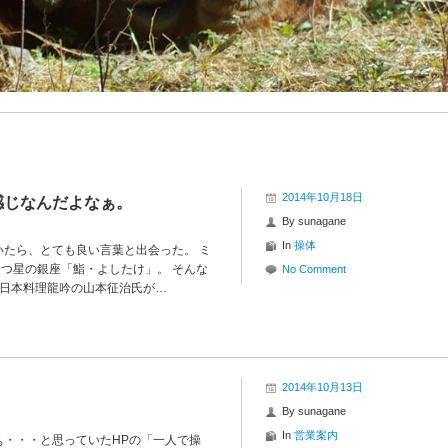
2014年10月18日
感じなんだよなぁ。
By
sunagane
In
操体
たら、とても良い言葉と出会った。 ミ
3つ星の銀座「鮨・よしたけ」。 そんな
No Comment
つ日本料理龍吟の山本征治氏が…
2014年10月13日
By
sunagane
In
営業案内
ぁ・・・と思っていたHPの「一人で操